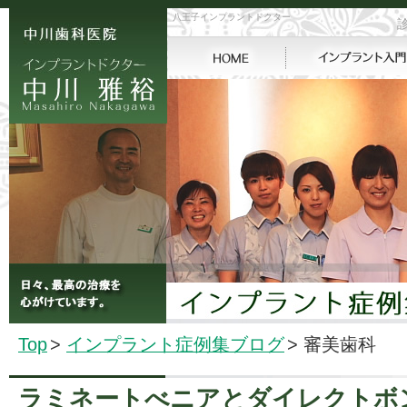
八王子インプラントドクター
診
Top
>
インプラント症例集ブログ
>
審美歯科
ラミネートべニアとダイレクトボ